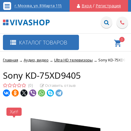
/
г. Москва, ул. 8 Марта 115
Вход
Регистрация
0
КАТАЛОГ ТОВАРОВ
Главная
Аудио, видео
Ultra HD телевизоры
Sony KD-75XD940
→
→
→
Sony KD-75XD9405
(0)
Оставить отзыв
Хит!