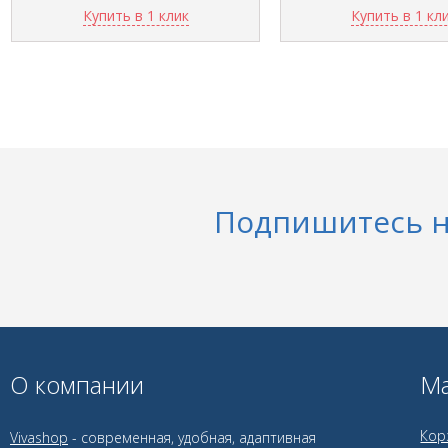
Купить в 1 клик
Купить в 1 кл
Подпишитесь н
О компании
Ма
Кор
Vivashop
- современная, удобная, адаптивная