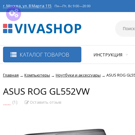
г. Москва, ул. 8 Марта 115
Пн—Пт, Вс 9:00—20:00
КАТАЛОГ ТОВАРОВ
ИНСТРУКЦИЯ
Главная
Компьютеры
Ноутбуки и аксессуары
ASUS ROG GL5
→
→
→
ASUS ROG GL552VW
(1)
Оставить отзыв