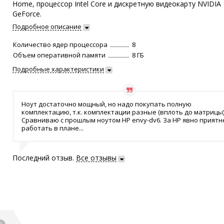
Home, процессор Intel Core и дискретную видеокарту NVIDIA
GeForce.
Подробное описание
Количество ядер процессора
8
Объем оперативной памяти
8 ГБ
Подробные характеристики
Ноут достаточно мощный, но надо покупать полную
комплектацию, т.к. комплектации разные (вплоть до матрицы)
Сравниваю с прошлым ноутом HP envy-dv6. За HP явно приятн
работать в плане...
Последний отзыв.
Все отзывы