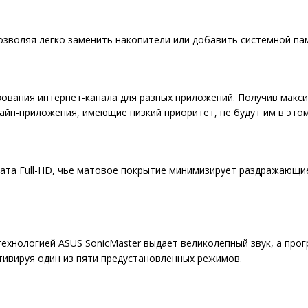
озволяя легко заменить накопители или добавить системной па
ьзования интернет-канала для разных приложений. Получив макс
айн-приложения, имеющие низкий приоритет, не будут им в это
та Full-HD, чье матовое покрытие минимизирует раздражающие 
технологией ASUS SonicMaster выдает великолепный звук, а про
ктивируя один из пяти предустановленных режимов.