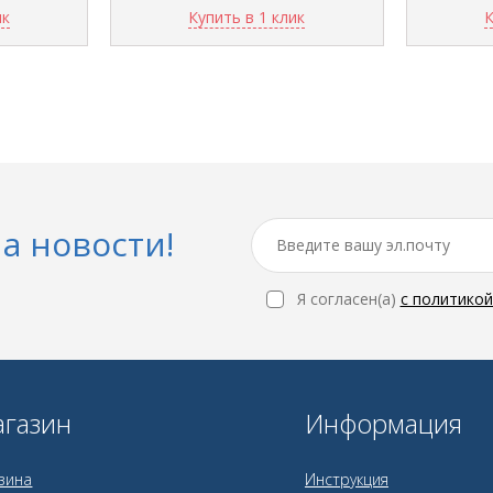
ик
Купить в 1 клик
К
а новости!
Я согласен(a)
с политико
газин
Информация
зина
Инструкция