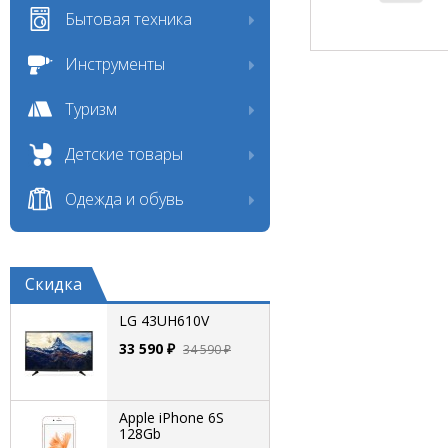
Бытовая техника
Инструменты
Туризм
Детские товары
Одежда и обувь
Скидка
LG 43UH610V
33 590 ₽
34 590 ₽
Apple iPhone 6S
128Gb