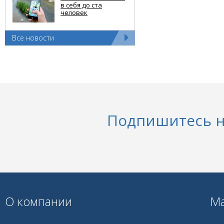
в себя до ста
человек
Все новости
Подпишитесь н
О компании
Ма