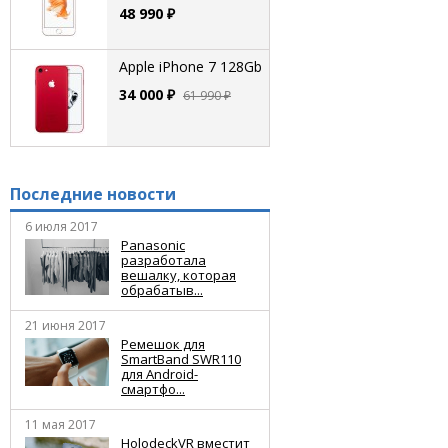
48 990 ₽
Apple iPhone 7 128Gb
34 000 ₽
61 990 ₽
Последние новости
6 июля 2017
Panasonic
разработала
вешалку, которая
обрабатыв...
21 июня 2017
Ремешок для
SmartBand SWR110
для Android-
смартфо...
11 мая 2017
HolodeckVR вместит