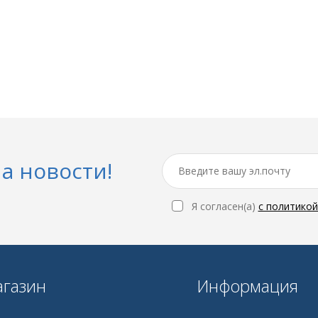
а новости!
Я согласен(a)
с политико
газин
Информация