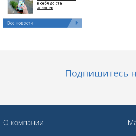
в себя до ста
человек
Все новости
Подпишитесь н
О компании
Ма