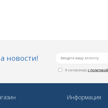
а новости!
Я согласен(a)
с политико
газин
Информация