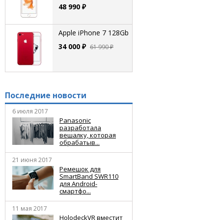
48 990 ₽
Apple iPhone 7 128Gb
34 000 ₽
61 990 ₽
Последние новости
6 июля 2017
Panasonic
разработала
вешалку, которая
обрабатыв...
21 июня 2017
Ремешок для
SmartBand SWR110
для Android-
смартфо...
11 мая 2017
HolodeckVR вместит