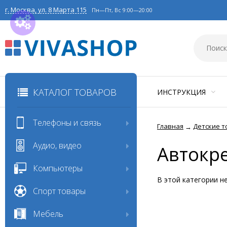
г. Москва, ул. 8 Марта 115
Пн—Пт, Вс 9:00—20:00
КАТАЛОГ ТОВАРОВ
ИНСТРУКЦИЯ
Телефоны и связь
Главная
Детские 
→
Аудио, видео
Автокр
Компьютеры
В этой категории н
Спорт товары
Мебель