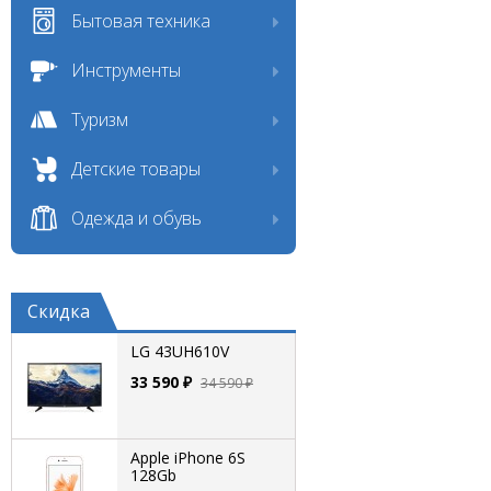
Бытовая техника
Инструменты
Туризм
Детские товары
Одежда и обувь
Скидка
LG 43UH610V
33 590 ₽
34 590 ₽
Apple iPhone 6S
128Gb