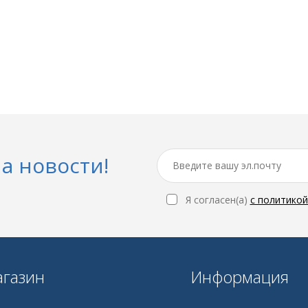
а новости!
Я согласен(a)
с политико
газин
Информация