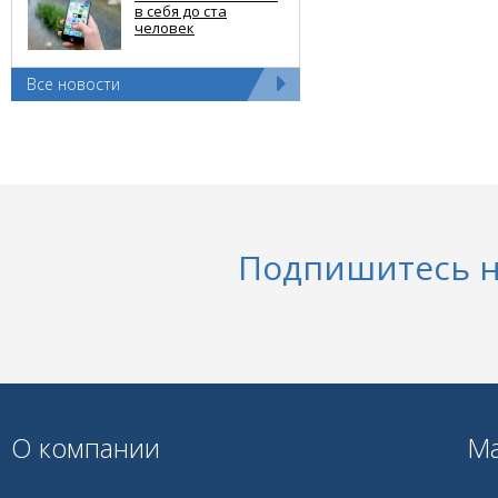
в себя до ста
человек
Все новости
Подпишитесь н
О компании
Ма