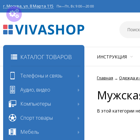
г. Москва, ул. 8 Марта 115
Пн—Пт, Вс 9:00—20:00
КАТАЛОГ ТОВАРОВ
ИНСТРУКЦИЯ
Телефоны и связь
Главная
Одежда и 
→
Аудио, видео
Мужска
Компьютеры
В этой категории н
Спорт товары
Мебель