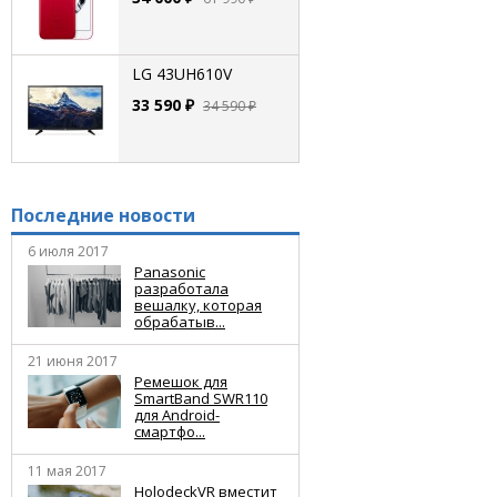
LG 43UH610V
33 590 ₽
34 590 ₽
Последние новости
6 июля 2017
Panasonic
разработала
вешалку, которая
обрабатыв...
21 июня 2017
Ремешок для
SmartBand SWR110
для Android-
смартфо...
11 мая 2017
HolodeckVR вместит