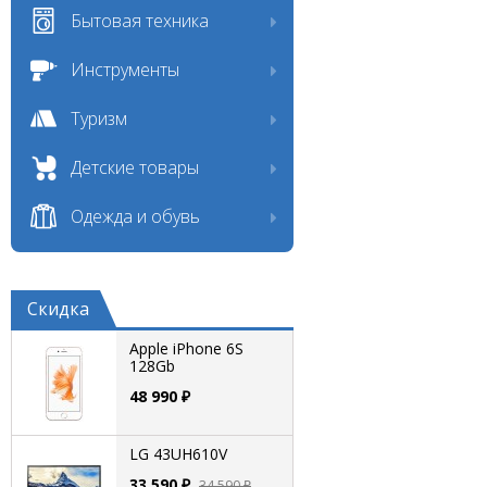
Бытовая техника
Инструменты
Туризм
Детские товары
Одежда и обувь
Скидка
Apple iPhone 6S
128Gb
48 990 ₽
LG 43UH610V
33 590 ₽
34 590 ₽