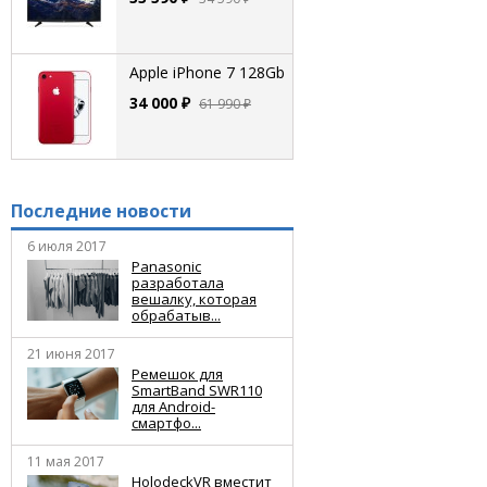
Apple iPhone 7 128Gb
34 000 ₽
61 990 ₽
Последние новости
6 июля 2017
Panasonic
разработала
вешалку, которая
обрабатыв...
21 июня 2017
Ремешок для
SmartBand SWR110
для Android-
смартфо...
11 мая 2017
HolodeckVR вместит