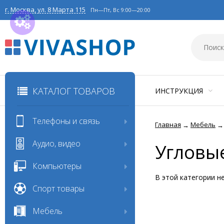
г. Москва, ул. 8 Марта 115
Пн—Пт, Вс 9:00—20:00
КАТАЛОГ ТОВАРОВ
ИНСТРУКЦИЯ
Телефоны и связь
Главная
Мебель
→
→
Аудио, видео
Угловы
Компьютеры
В этой категории н
Спорт товары
Мебель