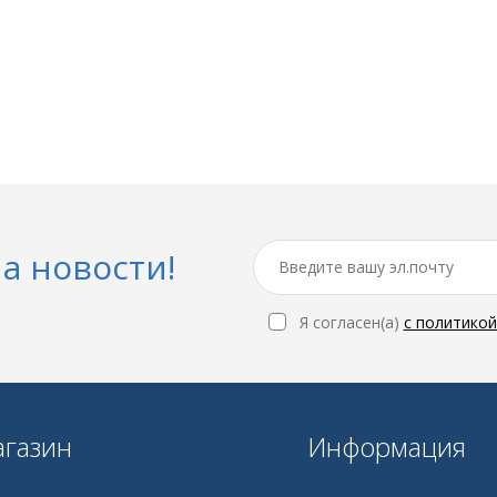
а новости!
Я согласен(a)
с политико
газин
Информация