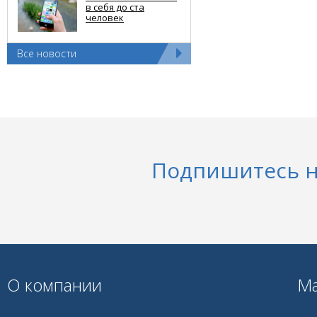
в себя до ста
человек
Все новости
Подпишитесь н
О компании
Ма