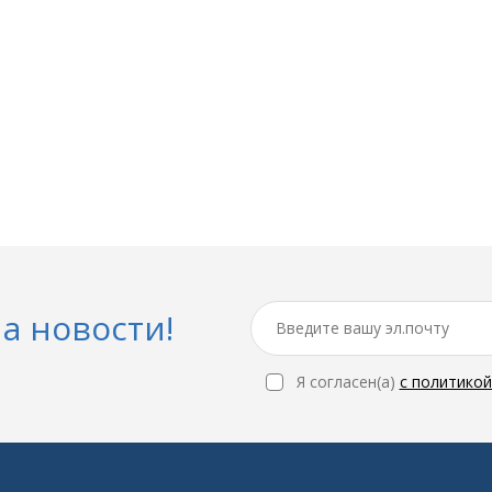
а новости!
Я согласен(a)
с политико