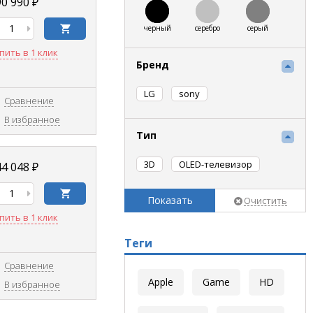
0 990 ₽
черный
серебро
серый
пить в 1 клик
Бренд
LG
sony
Сравнение
В избранное
Тип
3D
OLED-телевизор
4 048 ₽
Показать
Очистить
пить в 1 клик
Теги
Сравнение
Apple
Game
HD
В избранное