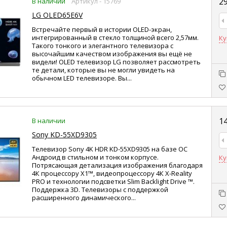
29
В наличии
Артикул - 15769
LG OLED65E6V
Встречайте первый в истории OLED-экран,
интегрированный в стекло толщиной всего 2,57мм.
Ку
Такого тонкого и элегантного телевизора с
высочайшим качеством изображения вы ещё не
видели! OLED телевизор LG позволяет рассмотреть
те детали, которые вы не могли увидеть на
обычном LED телевизоре. Вы...
14
В наличии
Sony KD-55XD9305
Телевизор Sony 4K HDR KD-55XD9305 на базе ОС
Андроид в стильном и тонком корпусе.
Ку
Потрясающая детализация изображения благодаря
4К процессору X1™, видеопроцессору 4К X-Reality
PRO и технологии подсветки Slim Backlight Drive ™.
Поддержка 3D. Телевизоры с поддержкой
расширенного динамического...