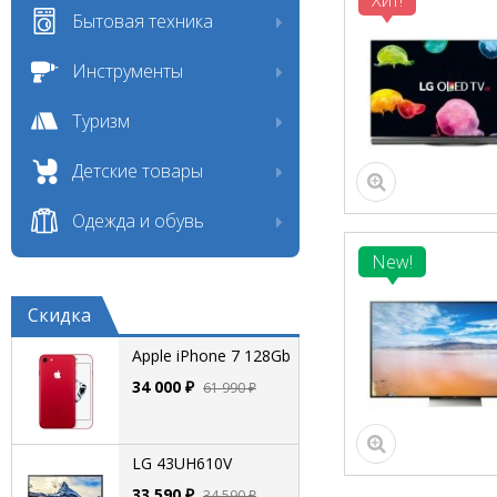
Хит!
Бытовая техника
Инструменты
Туризм
Детские товары
Одежда и обувь
New!
Скидка
Apple iPhone 7 128Gb
34 000 ₽
61 990 ₽
LG 43UH610V
33 590 ₽
34 590 ₽