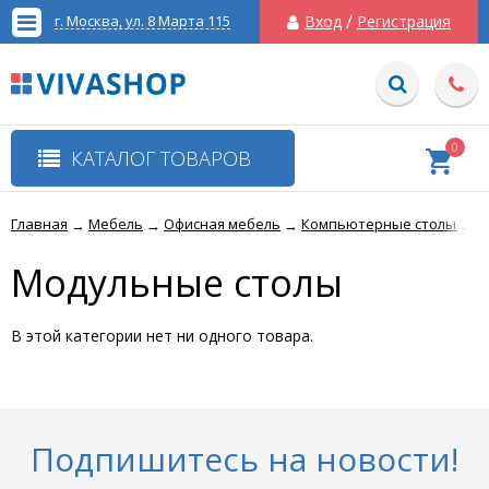
/
г. Москва, ул. 8 Марта 115
Вход
Регистрация
0
КАТАЛОГ ТОВАРОВ
Главная
Мебель
Офисная мебель
Компьютерные столы
М
→
→
→
→
Модульные столы
В этой категории нет ни одного товара.
Подпишитесь на новости!