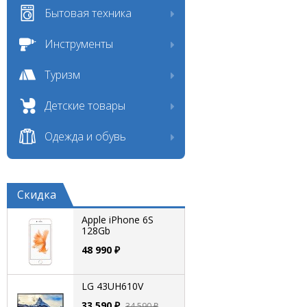
Бытовая техника
Инструменты
Туризм
Детские товары
Одежда и обувь
Скидка
Apple iPhone 6S
128Gb
48 990 ₽
LG 43UH610V
33 590 ₽
34 590 ₽