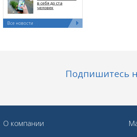
в себя до ста
человек
Все новости
Подпишитесь н
О компании
Ма