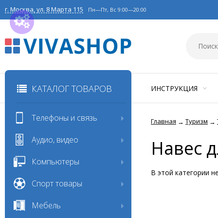
г. Москва, ул. 8 Марта 115
Пн—Пт, Вс 9:00—20:00
КАТАЛОГ ТОВАРОВ
ИНСТРУКЦИЯ
Телефоны и связь
Главная
Туризм
→
→
Аудио, видео
Навес 
Компьютеры
В этой категории н
Спорт товары
Мебель