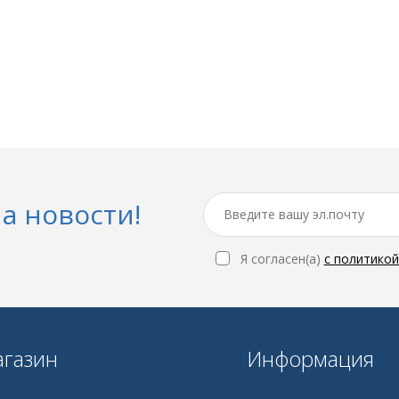
а новости!
Я согласен(a)
с политико
газин
Информация