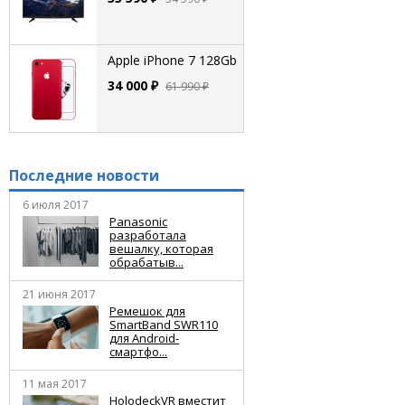
Apple iPhone 7 128Gb
34 000 ₽
61 990 ₽
Последние новости
6 июля 2017
Panasonic
разработала
вешалку, которая
обрабатыв...
21 июня 2017
Ремешок для
SmartBand SWR110
для Android-
смартфо...
11 мая 2017
HolodeckVR вместит