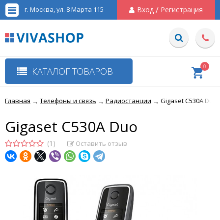
/
г. Москва, ул. 8 Марта 115
Вход
Регистрация
0
КАТАЛОГ ТОВАРОВ
Главная
Телефоны и связь
Радиостанции
Gigaset C530A Duo
→
→
→
Gigaset C530A Duo
(1)
Оставить отзыв